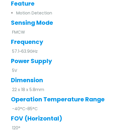
Feature
Motion Detection
Sensing Mode
FMCW
Frequency
57.1~63.9GHz
Power Supply
5V
Dimension
22 x 18 x 5.8mm
Operation Temperature Range
-40°C~85°C
FOV (Horizontal)
120°