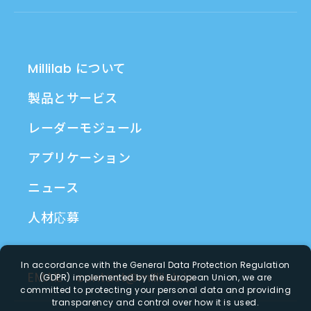
Millilab について
製品とサービス
レーダーモジュール
アプリケーション
ニュース
人材応募
In accordance with the General Data Protection Regulation
EMAIL
contact@millilab.io
(GDPR) implemented by the European Union, we are
committed to protecting your personal data and providing
transparency and control over how it is used.