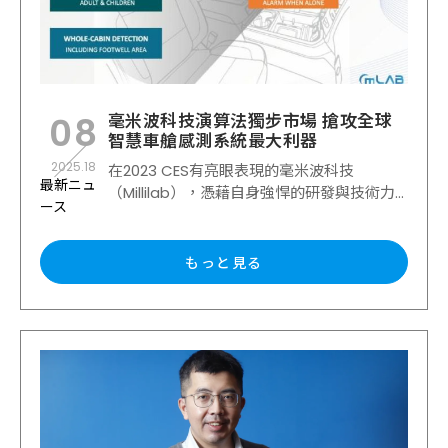
毫米波科技演算法獨步市場 搶攻全球
08
智慧車艙感測系統最大利器
2025.18
在2023 CES有亮眼表現的毫米波科技
最新ニュ
（Millilab），憑藉自身強悍的研發與技術力...
ース
もっと見る