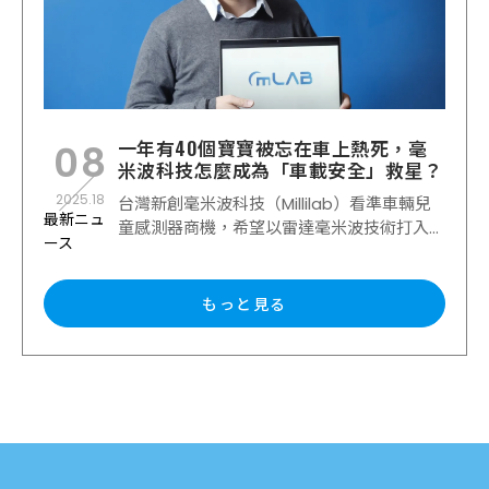
一年有40個寶寶被忘在車上熱死，毫
08
米波科技怎麼成為「車載安全」救星？
2025.18
台灣新創毫米波科技（Millilab）看準車輛兒
最新ニュ
童感測器商機，希望以雷達毫米波技術打入...
ース
もっと見る