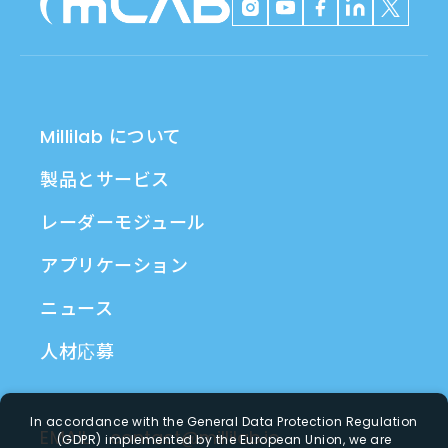
Millilab について
製品とサービス
レーダーモジュール
アプリケーション
ニュース
人材応募
In accordance with the General Data Protection Regulation
EMAIL
contact@millilab.io
(GDPR) implemented by the European Union, we are