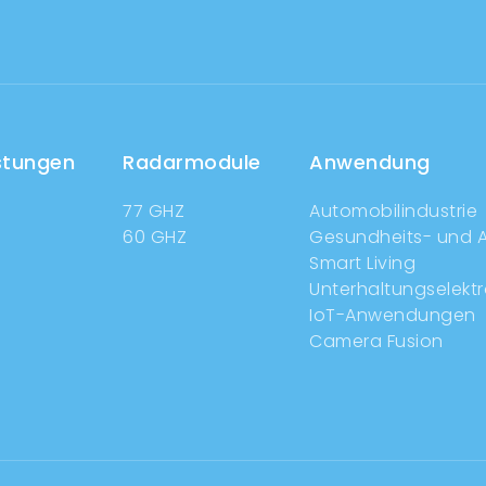
stungen
Radarmodule
Anwendung
77 GHZ
Automobilindustrie
60 GHZ
Gesundheits- und A
Smart Living
Unterhaltungselektr
IoT-Anwendungen
Camera Fusion
n (GDPR) implemented by the European Union,
iding transparency and control over how it is
o enhance your experience on this website, help