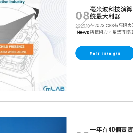
毫米波科技演算
08
統最大利器
在2023 CES有亮眼
2025.18
News
與技術力，蓄勢待發
Mehr anzeigen
一年有40個寶