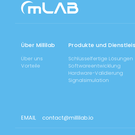
Über Millilab
Produkte und Dienstlei
Über uns
Schlüsselfertige Lösungen
Vorteile
Softwareentwicklung
Hardware-Validierung
Signalsimulation
In accordance with the General Data Protection Regulatio
EMAIL
contact@millilab.io
we are committed to protecting your personal data and prov
used.
By clicking
“Accept All”
, you consent to our use of cookies t