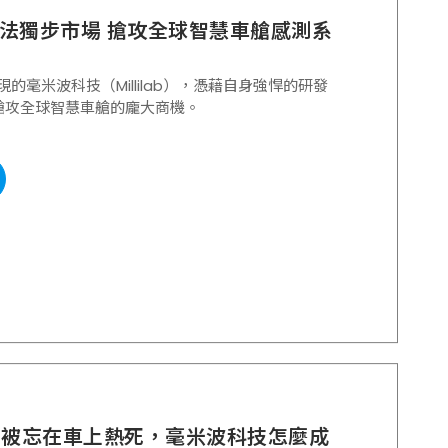
法獨步市場 搶攻全球智慧車艙感測系
表現的毫米波科技（Millilab），憑藉自身強悍的研發
搶攻全球智慧車艙的龐大商機。
寶被忘在車上熱死，毫米波科技怎麼成