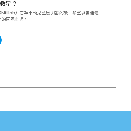
救星？
illilab）看準車輛兒童感測器商機，希望以雷達毫
全的國際市場。